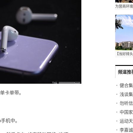
频道推
是单卡单带。
浅谈集
勿听信
ro手机中。
李嘉诚