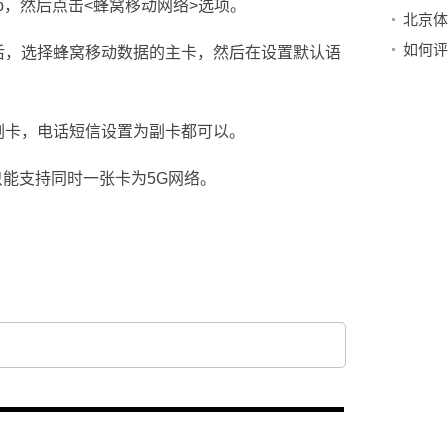
pp，然后点击<蜂窝移动网络>选项。
北京体
如何评
后，选择蜂窝移动数据的主卡，然后在设置默认语
副卡，电话短信设置为副卡都可以。
ro只能支持同时一张卡为5G网络。
苹果14Pro和苹果Pro的区别
iphone13pro是双卡双待吗