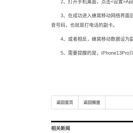
2、打开手机桌面，点击<设置>A
3、在成功进入蜂窝移动网络界面
音号码，也就是打电话的副卡。
4、或者相反，蜂窝移动数据设为
5、需要提醒的是，iPhone13P
标签：
iPhone14Pro和iPhone13Pro的区别
苹果iPhone13Pro支持双卡吗
返回首页
返回频道
相关新闻