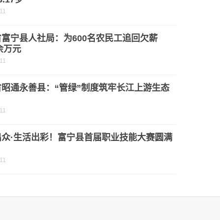
11
富宁县人社局：为600名农民工追回欠薪
0余万元
11
省昭通永善县：“管绿”制度筑牢长江上游生态
11
出众·生活出彩！富宁县首届职业技能大赛圆满
11