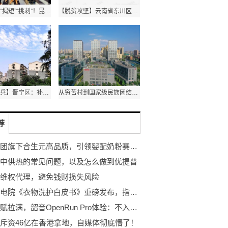
为营商环境“揭短”“挑刺”！昆明市聘任20名环境监督员
【脱贫攻坚】云南省东川区持续巩固经济发展稳中向好
【当好排头兵】晋宁区：补链延链全力冲刺年度目标任务
从穷苦村到国家级民族团结进步示范村 这个村经历了什么？
荐
健合集团旗下合生元高品质，引领婴配奶粉赛道发展
中供热的常见问题，以及怎么做到优提普
维权代理，避免钱财损失风险
中国家电院《衣物洗护白皮书》重磅发布，指引消费者洗护电器升级方向
运动天赋拉满，韶音OpenRun Pro体验：不入耳耳机确实有真功夫
斥资46亿在香港拿地，自媒体彻底懵了！