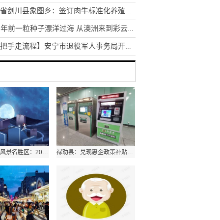
云南省剑川县象图乡：签订肉牛标准化养殖场发展建设协议
30多年前一粒种子漂洋过海 从澳洲来到彩云之南扎根临沧
【一把手走流程】安宁市退役军人事务局开展换位体验活动
昆明阳宗海风景名胜区：2022年三季度招商引资项目集中签约
禄劝县：兑现惠企政策补贴助力项目建设跑出“加速度”