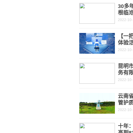
30多
根临
2022-10-
【一
体验
2022-10-
昆明
务有
2022-10-
云南
管护
2022-10-
十年
高到83