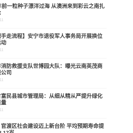
年前一粒种子漂洋过海 从澳洲来到彩云之南扎
沧
11
把手走流程】安宁市退役军人事务局开展换位
活动
11
市消防救援支队世博园大队：曝光云南英茂商
限公司
11
省富民县城市管理局：从细从精从严提升绿化
质量
11
：官渡区社会建设迈上新台阶 平均预期寿命提
.17岁