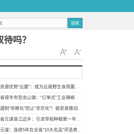
搜索
卡双待吗？
依托资源优势“云菌”：成为云南野生食用菌产业的亮丽名片
云南省禄丰市恐龙山镇：“订单式”工业辣椒助推农民增收
坚决遏制“非粮化”防止“非农化”！姚安县推动高标准农田建设
云南省元谋县江边乡：引进旱稻种植第一年总产量达1044吨
云南元谋：连续5年在全省“10大名品”评选表彰中有所斩获