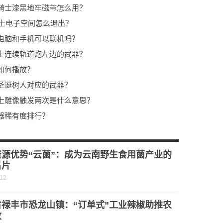
骑士漆黑地牢磁带怎么用？
骑士电子空间怎么退出？
电脑和手机可以联机吗？
士连续轨道炮左边的武器？
如何播放？
圣诞树人对应的武器？
士雕像触发两次是什么意思？
器稀有度排行？
骑士猫头鹰吃什么？
士猫粮对德鲁伊有用吗？
资源优势“云菌”：成为云南野生食用菌产业的
名片
-12
省禄丰市恐龙山镇：“订单式”工业辣椒助推农
收