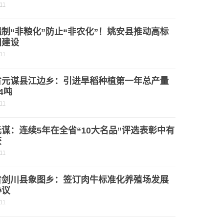
11
制“非粮化”防止“非农化”！姚安县推动高标
田建设
11
省元谋县江边乡：引进旱稻种植第一年总产量
4吨
11
谋：连续5年在全省“10大名品”评选表彰中有
获
11
省剑川县象图乡：签订肉牛标准化养殖场发展
协议
11